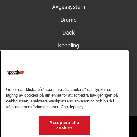
Avgassystem
Broms
Däck
Koppling
Stötdämpare
Kontakt
Har du frågor eller funderingar kring våra verkstäder,
vänligen kontakta respektive verkstad.
Genom att klicka på "acceptera alla cookies" samtycker du till
lagring av cookies på din enhet för att förbättra navigeringen på
webbplatsen, analysera webbplatsens användning och bistå i
Hitta verkstad
våra marknadsföringsinsatser.
Cookiepolicy
Acceptera alla
cookies
Copyright © 2026 Speedy Bilservice AB